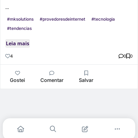
...
#mksolutions
#provedoresdeinternet
#tecnologia
#tendencias
Leia mais
4
0
0
Gostei
Comentar
Salvar