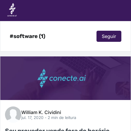
#software (1)
Seguir
William K. Cividini
jul. 17, 2020
- 2 min de leitura
Seu provedor vende fora do horário